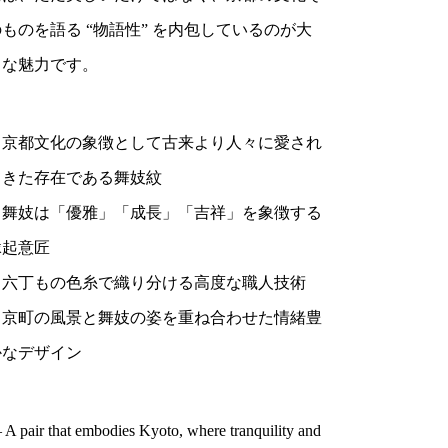
のものを語る “物語性” を内包しているのが大
きな魅力です。
・京都文化の象徴として古来より人々に愛され
てきた存在である舞妓紋
・舞妓は「優雅」「成長」「吉祥」を象徴する
縁起意匠
・六丁もの色糸で織り分ける高度な職人技術
・京町の風景と舞妓の姿を重ね合わせた情緒豊
かなデザイン
A pair that embodies Kyoto, where tranquility and