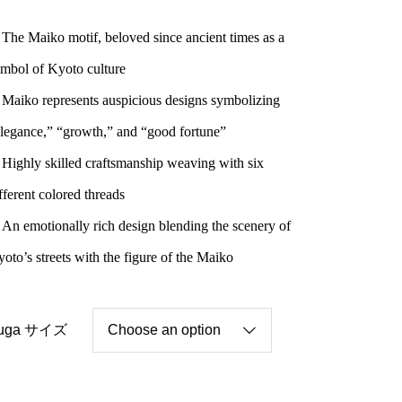
he Maiko motif, beloved since ancient times as a
mbol of Kyoto culture
aiko represents auspicious designs symbolizing
legance,” “growth,” and “good fortune”
ighly skilled craftsmanship weaving with six
fferent colored threads
n emotionally rich design blending the scenery of
oto’s streets with the figure of the Maiko
uga サイズ