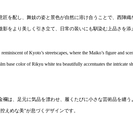
意匠を配し、舞妓の姿と景色が自然に溶け合うことで、西陣織
陰影をより美しく引き立て、日常の装いにも馴染む上品さを添
reminiscent of Kyoto’s streetscapes, where the Maiko’s figure and scen
lm base color of Rikyu white tea beautifully accentuates the intricate 
金襴は、足元に気品を漂わせ、履くたびに小さな芸術品を纏う
“控えめな美”が息づくデザインです。