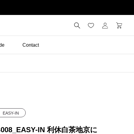

de
Contact
EASY-IN
S008_EASY-IN 利休白茶地京に