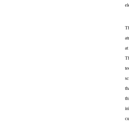
el
Th
at
at
Th
te
sc
th
th
in
cu