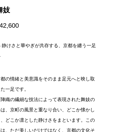
舞妓
42,600
— 静けさと華やぎが共存する、京都を纏う一足
—
京都の情緒と美意識をそのまま足元へと映し取
った一足です。
西陣織の繊細な技法によって表現された舞妓の
姿は、京町の風景と重なり合い、どこか懐かし
く、どこか凛とした静けさをまといます。この
柄は、ただ美しいだけではなく、京都の文化そ