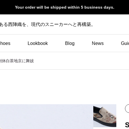
Your order will be shipped within 5 business days.
史ある西陣織を、現代のスニーカーへと再構築。
hoes
Lookbook
Blog
News
Gui
IN 利休白茶地京に舞妓