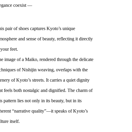
egance coexist —
is pair of shoes captures Kyoto’s unique
mosphere and sense of beauty, reflecting it directly
 your feet.
e image of a Maiko, rendered through the delicate
chniques of Nishijin weaving, overlaps with the
enery of Kyoto’s streets. It carries a quiet dignity
at feels both nostalgic and dignified. The charm of
is pattern lies not only in its beauty, but in its
herent “narrative quality”—it speaks of Kyoto’s
lture itself.