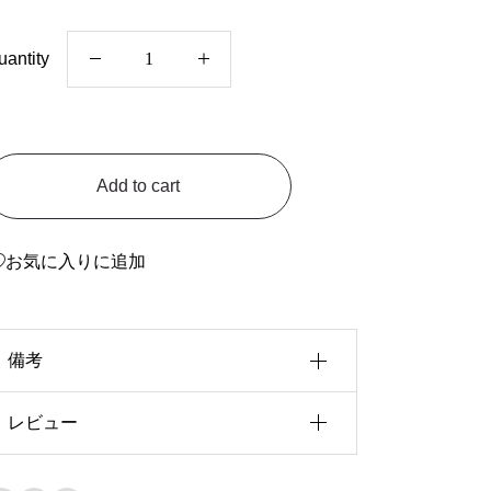
S
uantity
0
0
8
Add to cart
_
E
A
お気に入りに追加
S
Y
備考
-
I
レビュー
N
Fuga サイズ
230
,
240
,
250
,
260
,
270
,
280
,
290
,
300
利