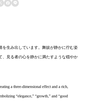
You must be a registered member to
休



submit a review.
白
Sign up for membership
茶
地
Please enter the characters shown
above.
京
に
情を生み出しています。舞妓が静かに佇む姿
舞
て、見る者の心を静かに満たすような穏やか
妓
q
u
a
ating a three-dimensional effect and a rich,
n
symbolizing “elegance,” “growth,” and “good
t
i