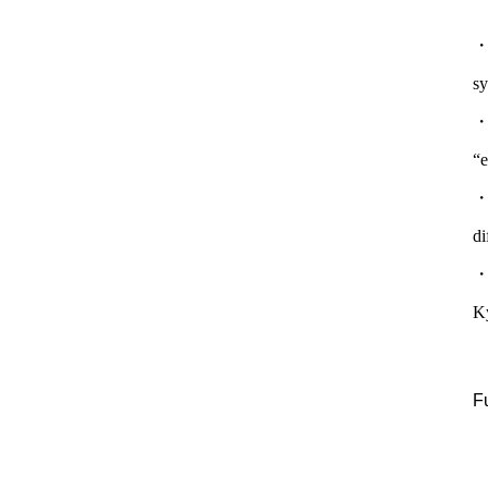
・T
sy
・M
“e
・H
di
・A
Ky
F