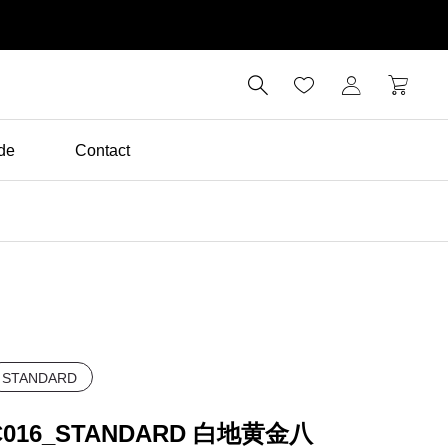

de
Contact
STANDARD
C016_STANDARD 白地黄金八