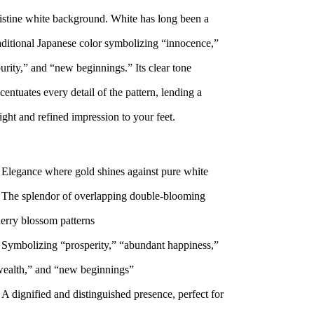
istine white background. White has long been a
aditional Japanese color symbolizing “innocence,”
urity,” and “new beginnings.” Its clear tone
centuates every detail of the pattern, lending a
ight and refined impression to your feet.
legance where gold shines against pure white
he splendor of overlapping double-blooming
erry blossom patterns
ymbolizing “prosperity,” “abundant happiness,”
ealth,” and “new beginnings”
 dignified and distinguished presence, perfect for