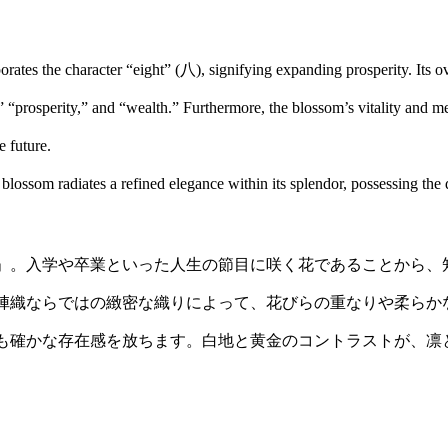
ates the character “eight” (八), signifying expanding prosperity. Its o
 “prosperity,” and “wealth.” Furthermore, the blossom’s vitality and m
e future.
ossom radiates a refined elegance within its splendor, possessing the d
」。入学や卒業といった人生の節目に咲く花であることから、
陣織ならではの緻密な織りによって、花びらの重なりや柔らか
も確かな存在感を放ちます。白地と黄金のコントラストが、凛