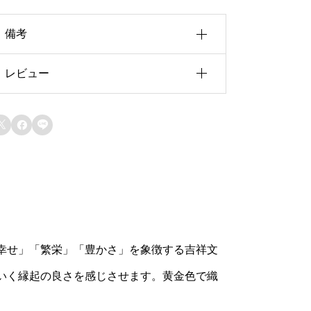
N
備考
D
A
レビュー
R
Fuga サイズ
230
,
240
,
250
,
260
,
270
,
280
,
290
,
300
D
レビュー投稿には、会員登録が必要で
白



す。
会員登録する
地
黄
上に表示された文字を入力してくださ
い。
金
八
重
幸せ」「繁栄」「豊かさ」を象徴する吉祥文
桜
いく縁起の良さを感じさせます。黄金色で織
個
。