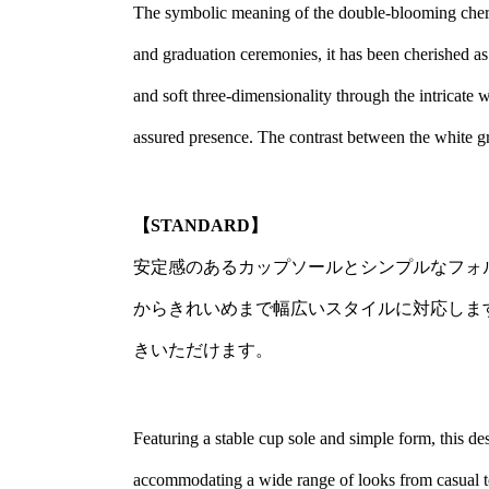
The symbolic meaning of the double-blooming cherry
and graduation ceremonies, it has been cherished as
and soft three-dimensionality through the intricate w
assured presence. The contrast between the white gro
【STANDARD】
安定感のあるカップソールとシンプルなフォ
からきれいめまで幅広いスタイルに対応しま
きいただけます。
Featuring a stable cup sole and simple form, this des
accommodating a wide range of looks from casual to 