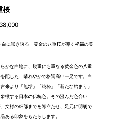
重桜
38,000
― 白に咲き誇る、黄金の八重桜が導く祝福の美
清らかな白地に、幾重にも重なる黄金色の八重
桜を配した、晴れやかで格調高い一足です。白
は古来より「無垢」「純粋」「新たな始まり」
を象徴する日本の伝統色。その澄んだ色合い
が、文様の細部までを際立たせ、足元に明朗で
気品ある印象をもたらします。