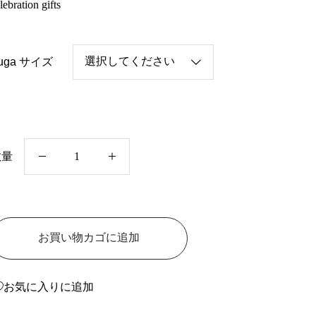
lebration gifts
uga サイズ
C
数量
0
1
6
お買い物カゴに追加
_
S
T
お気に入りに追加
A