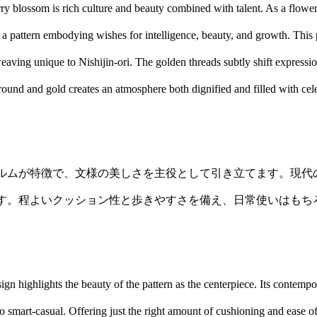
 blossom is rich culture and beauty combined with talent. As a flower 
 a pattern embodying wishes for intelligence, beauty, and growth. This 
eaving unique to Nishijin-ori. The golden threads subtly shift expressio
und and gold creates an atmosphere both dignified and filled with celeb
ルムが特徴で、文様の美しさを主役として引き立てます。現代
す。程よいクッション性と歩きやすさを備え、日常使いはもち
ign highlights the beauty of the pattern as the centerpiece. Its contempo
smart-casual. Offering just the right amount of cushioning and ease of