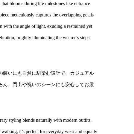
that blooms during life milestones like entrance
piece meticulously captures the overlapping petals
n with the angle of light, exuding a restrained yet
ration, brightly illuminating the wearer’s steps.
の装いにも自然に馴染む設計で、カジュアル
ろん、門出や祝いのシーンにも安心してお履
rary styling blends naturally with modern outfits,
 walking, it’s perfect for everyday wear and equally