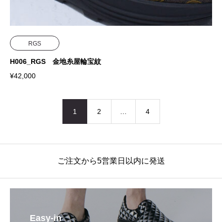
RGS
H006_RGS 金地糸屋輪宝紋
¥
42,000
1
2
…
4
ご注文から5営業日以内に発送
Easy-in