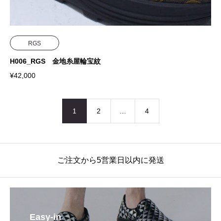
RGS
H006_RGS 金地糸屋輪宝紋
¥
42,000
1
2
…
4
ご注文から5営業日以内に発送
Easy-in