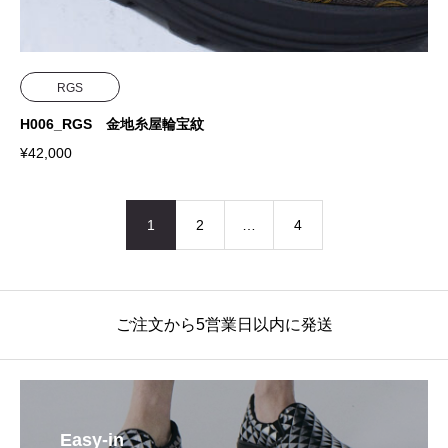
RGS
H006_RGS 金地糸屋輪宝紋
¥
42,000
1
2
…
4
ご注文から5営業日以内に発送
Easy-in